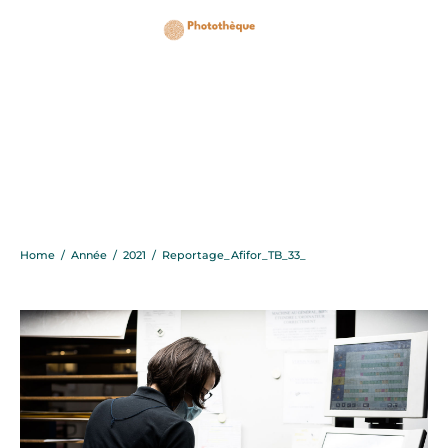
Reportage_Afifor_TB_33
Home
/
Année
/
2021
/
Reportage_Afifor_TB_33_