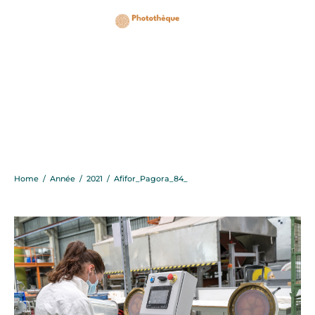
Afifor_Pagora_84_
Home
/
Année
/
2021
/
Afifor_Pagora_84_