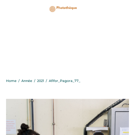
Afifor_Pagora_77_
Home
/
Année
/
2021
/
Afifor_Pagora_77_