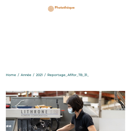
Reportage_Afifor_TB_31
Home
/
Année
/
2021
/
Reportage_Afifor_TB_31_