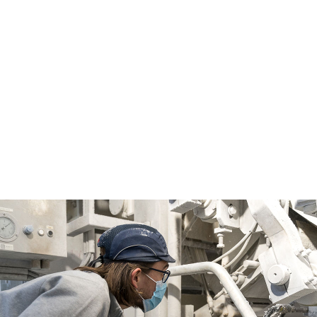
rtage_Afifor_Fregat