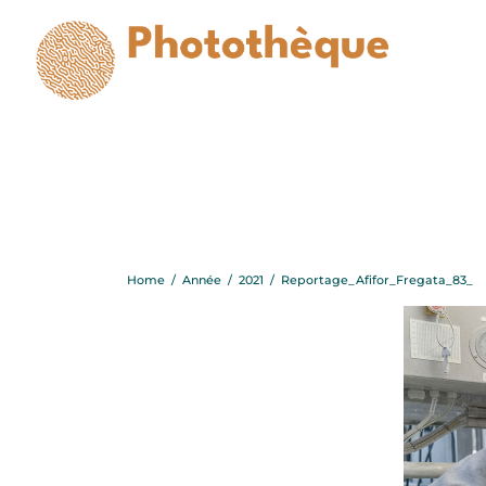
Repo
Home
/
Année
/
2021
/
Reportage_Afifor_Fregata_83_