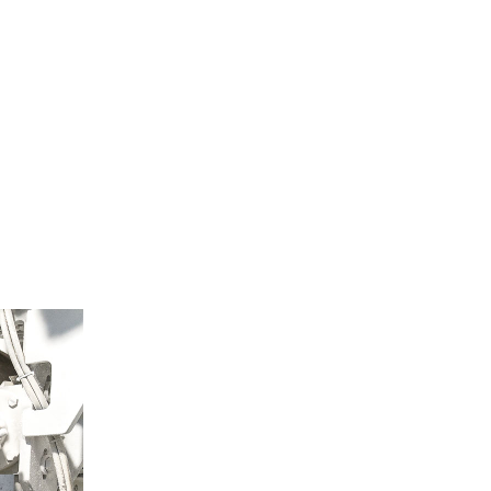
Site de l’Observatoire · Photothèque
a_83_