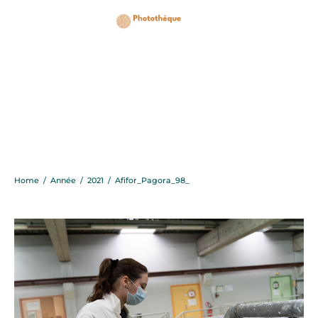
Afifor_Pagora_98_
Home
/
Année
/
2021
/
Afifor_Pagora_98_