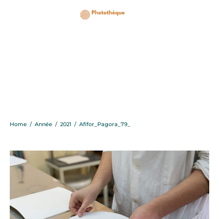
Afifor_Pagora_79_
Home
/
Année
/
2021
/
Afifor_Pagora_79_