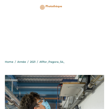
Afifor_Pagora_54_
Home
/
Année
/
2021
/
Afifor_Pagora_54_