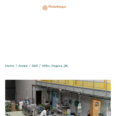
Afifor_Pagora_28_
Home
/
Année
/
2021
/
Afifor_Pagora_28_