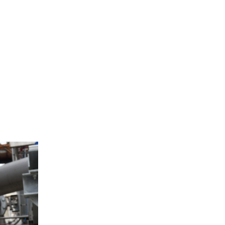
Site de l’Observatoire · Photothèque
_80_