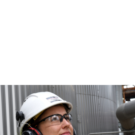
for_Copacel_Smurfit