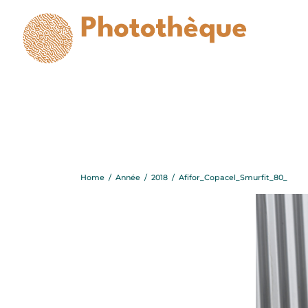
Afi
Home
/
Année
/
2018
/
Afifor_Copacel_Smurfit_80_