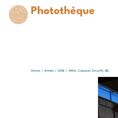
Afi
Home
/
Année
/
2018
/
Afifor_Copacel_Smurfit_58_