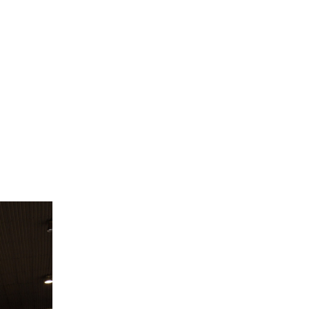
Site de l’Observatoire · Photothèque
_58_