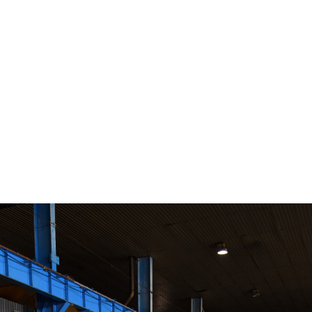
for_Copacel_Smurfit