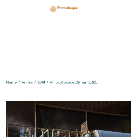
Afifor_Copacel_Smurfit
Home
/
Année
/
2018
/
Afifor_Copacel_Smurfit_52_