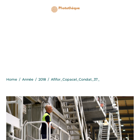
Afifor_Copacel_Condat_
Home
/
Année
/
2018
/
Afifor_Copacel_Condat_37_