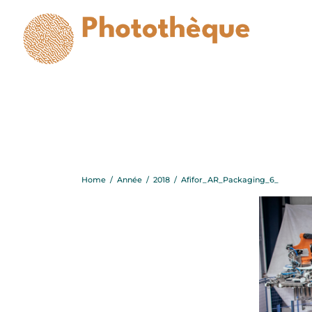
A
Home
/
Année
/
2018
/
Afifor_AR_Packaging_6_