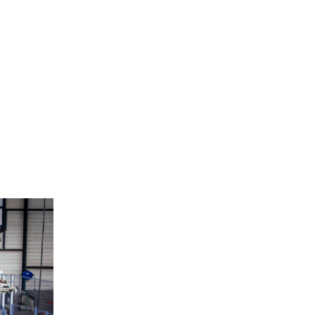
Site de l’Observatoire · Photothèque
6_