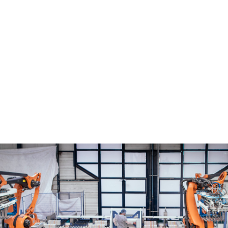
fifor_AR_Packaging_