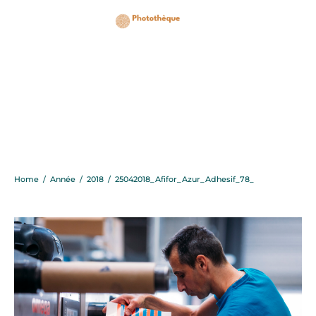
25042018_Afifor_Azur_A
Home
/
Année
/
2018
/
25042018_Afifor_Azur_Adhesif_78_