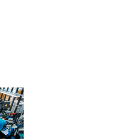
Site de l’Observatoire · Photothèque
sif_50_