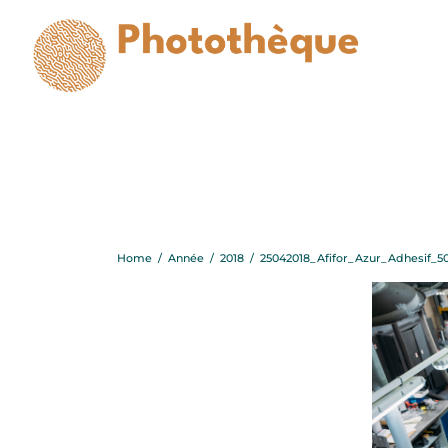
250420
Home
/
Année
/
2018
/
25042018_Afifor_Azur_Adhesif_5