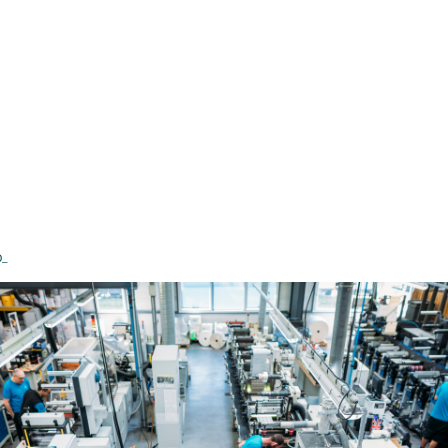
18_Afifor_Azur_Adhe
0_