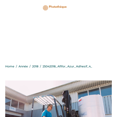
25042018_Afifor_Azur_A
Home
/
Année
/
2018
/
25042018_Afifor_Azur_Adhesif_4_