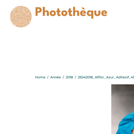
250420
Home
/
Année
/
2018
/
25042018_Afifor_Azur_Adhesif_41