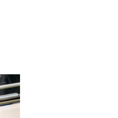
Site de l’Observatoire · Photothèque
sif_41_