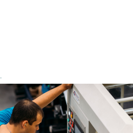
18_Afifor_Azur_Adhe
_