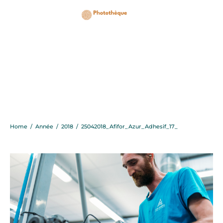
25042018_Afifor_Azur_A
Home
/
Année
/
2018
/
25042018_Afifor_Azur_Adhesif_17_