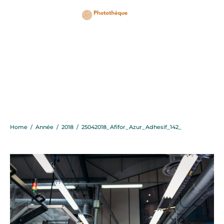
25042018_Afifor_Azur_A
Home
/
Année
/
2018
/
25042018_Afifor_Azur_Adhesif_142_