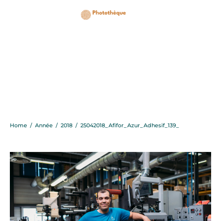
25042018_Afifor_Azur_A
Home
/
Année
/
2018
/
25042018_Afifor_Azur_Adhesif_139_