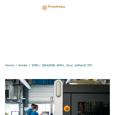
25042018_Afifor_Azur_A
Home
/
Année
/
2018
/
25042018_Afifor_Azur_Adhesif_107_