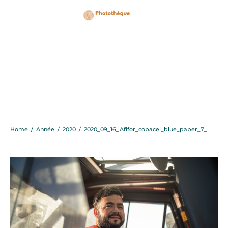
2020_09_16_Afifor_copa
Home
/
Année
/
2020
/
2020_09_16_Afifor_copacel_blue_paper_7_