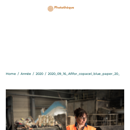
2020_09_16_Afifor_copa
Home
/
Année
/
2020
/
2020_09_16_Afifor_copacel_blue_paper_20_