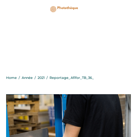
Reportage_Afifor_TB_36
Home
/
Année
/
2021
/
Reportage_Afifor_TB_36_