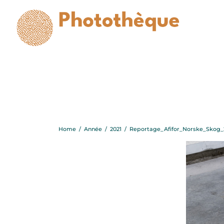
Report
Home
/
Année
/
2021
/
Reportage_Afifor_Norske_Skog_