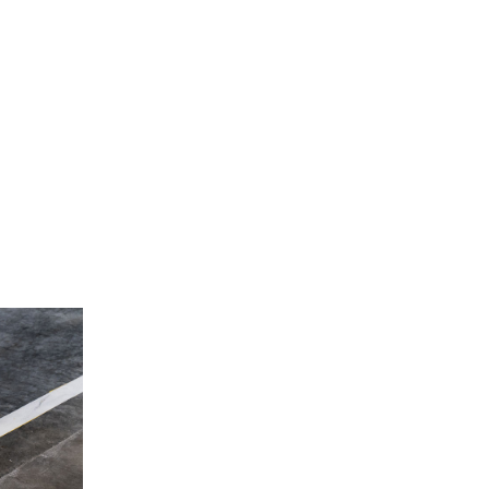
Site de l’Observatoire · Photothèque
kog_24_