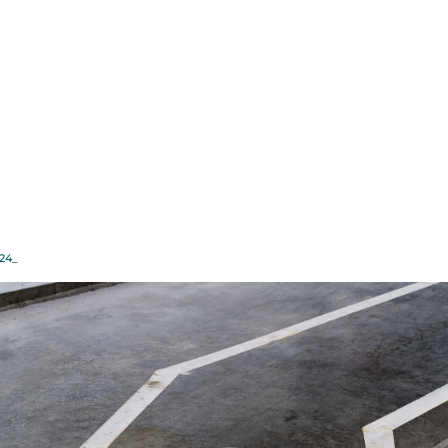
age_Afifor_Norske_S
24_