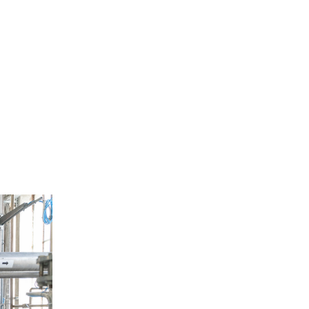
Site de l’Observatoire · Photothèque
a_7_