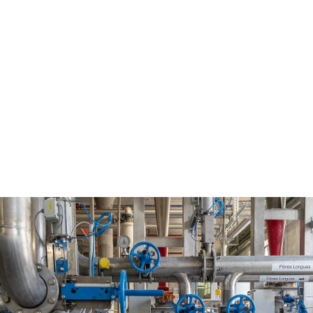
ortage_Afifor_Fregat