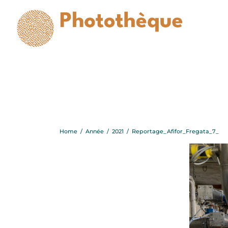
Rep
Home
/
Année
/
2021
/
Reportage_Afifor_Fregata_7_