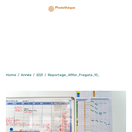
Reportage_Afifor_Frega
Home
/
Année
/
2021
/
Reportage_Afifor_Fregata_10_