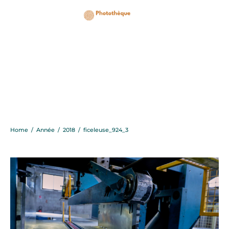
ficeleuse_924_3
Home
/
Année
/
2018
/
ficeleuse_924_3