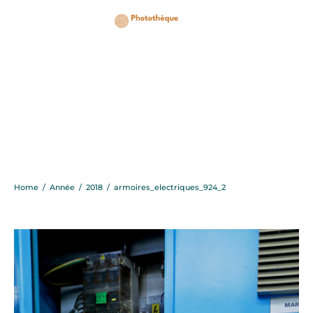
armoires_electriques_9
Home
/
Année
/
2018
/
armoires_electriques_924_2