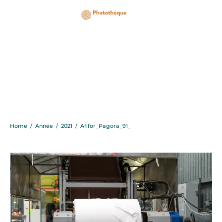
Afifor_Pagora_91_
Home
/
Année
/
2021
/
Afifor_Pagora_91_