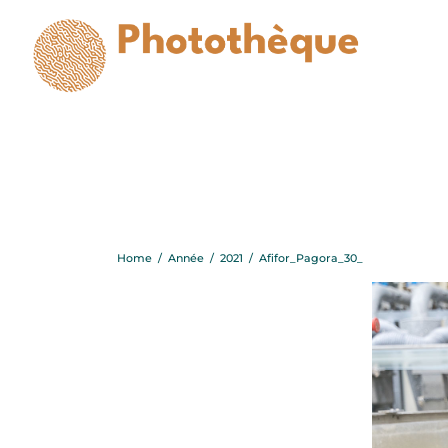
Home
/
Année
/
2021
/
Afifor_Pagora_30_