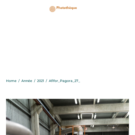
Afifor_Pagora_27_
Home
/
Année
/
2021
/
Afifor_Pagora_27_