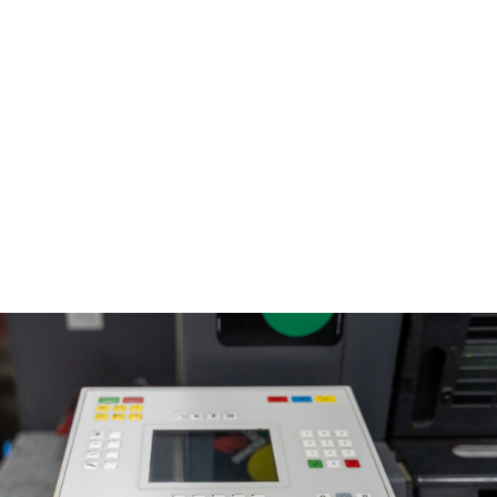
Afifor_Grafipolis_19_