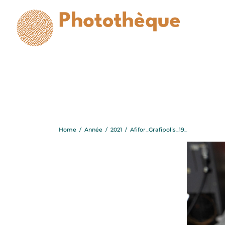
Home
/
Année
/
2021
/
Afifor_Grafipolis_19_