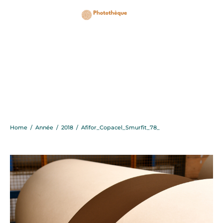
Afifor_Copacel_Smurfit
Home
/
Année
/
2018
/
Afifor_Copacel_Smurfit_78_