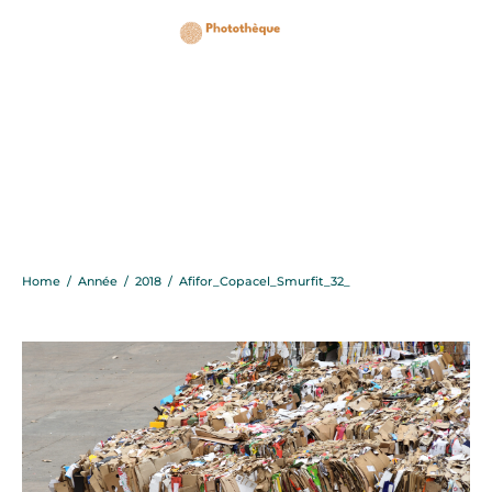
Afifor_Copacel_Smurfit
Home
/
Année
/
2018
/
Afifor_Copacel_Smurfit_32_