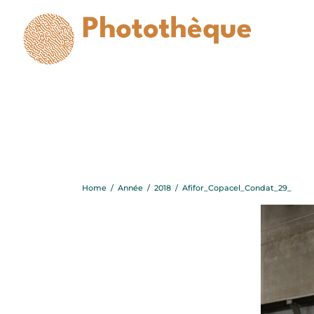
Af
Home
/
Année
/
2018
/
Afifor_Copacel_Condat_29_