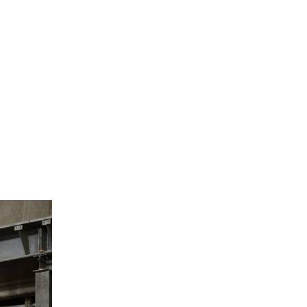
Site de l’Observatoire · Photothèque
29_