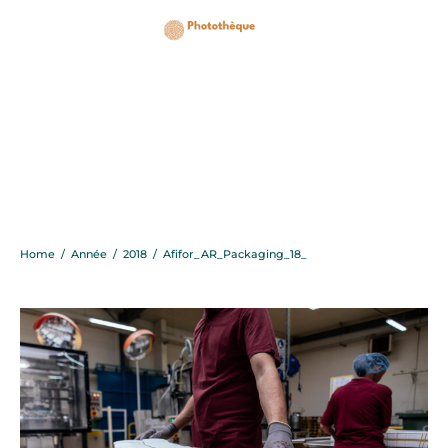
Afifor_AR_Packaging_1
Home
/
Année
/
2018
/
Afifor_AR_Packaging_18_