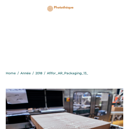
Afifor_AR_Packaging_13
Home
/
Année
/
2018
/
Afifor_AR_Packaging_13_