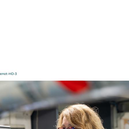
c-Image-photo-Annie-
renot-HD-3