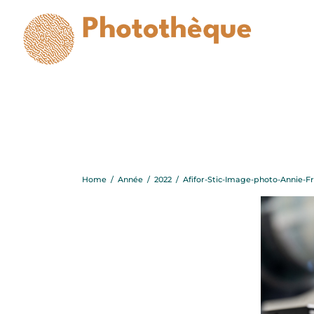
Afifor-Sti
Home
/
Année
/
2022
/
Afifor-Stic-Image-photo-Annie-F