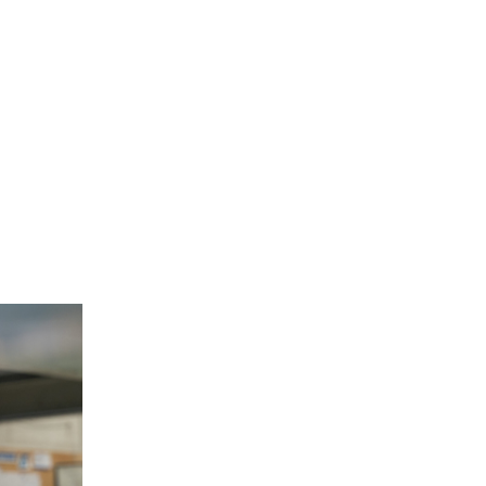
Site de l’Observatoire · Photothèque
Frenot-HD-3