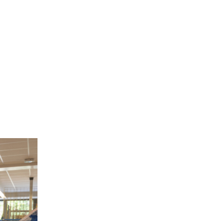
Site de l’Observatoire · Photothèque
not-HD-56