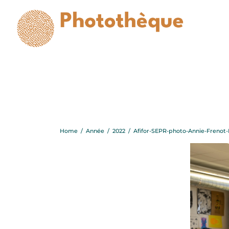
Afifor-S
Home
/
Année
/
2022
/
Afifor-SEPR-photo-Annie-Frenot