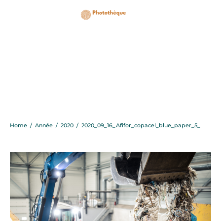
2020_09_16_Afifor_copa
Home
/
Année
/
2020
/
2020_09_16_Afifor_copacel_blue_paper_5_