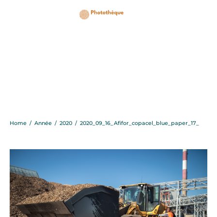
2020_09_16_Afifor_copa
Home
/
Année
/
2020
/
2020_09_16_Afifor_copacel_blue_paper_17_